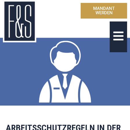
MANDANT
WERDEN
ARBEITSSCHUTZREGELN IN DER