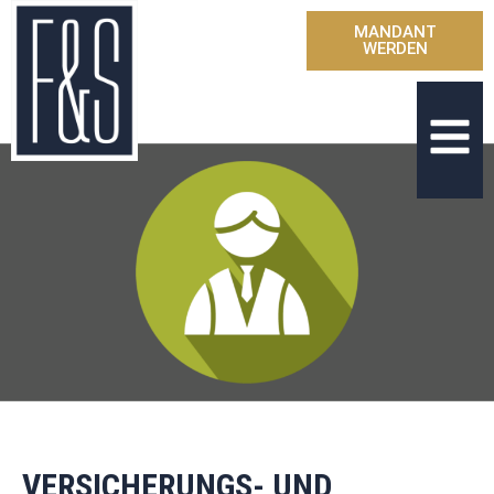
MANDANT
WERDEN
VERSICHERUNGS- UND