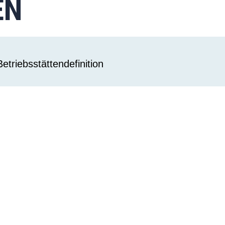
EN
etriebsstättendefinition