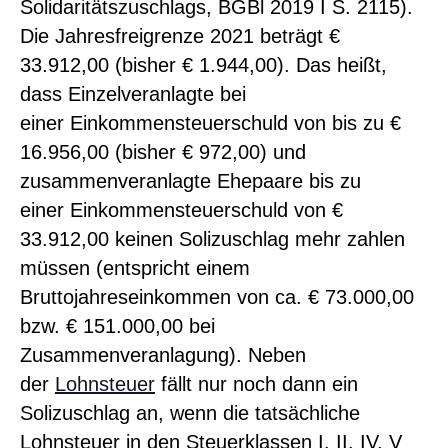
Solidaritätszuschlags, BGBl 2019 I S. 2115).
Die Jahresfreigrenze 2021 beträgt €
33.912,00 (bisher € 1.944,00). Das heißt,
dass Einzelveranlagte bei
einer
Einkommen
steuerschuld von bis zu €
16.956,00 (bisher € 972,00) und
zusammenveranlagte Ehepaare bis zu
einer
Einkommen
steuerschuld von €
33.912,00 keinen Solizuschlag mehr zahlen
müssen (entspricht einem
Bruttojahres
einkommen
von ca. € 73.000,00
bzw. € 151.000,00 bei
Zusammenveranlagung). Neben
der
Lohnsteuer
fällt nur noch dann ein
Solizuschlag an, wenn die tatsächliche
Lohnsteuer in den Steuerklassen I, II, IV, V