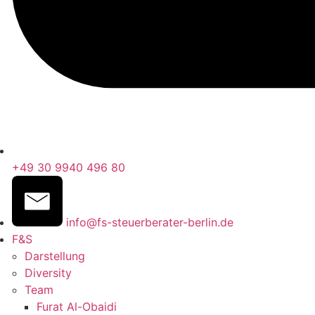
+49 30 9940 496 80
info@fs-steuerberater-berlin.de
F&S
Darstellung
Diversity
Team
Furat Al-Obaidi